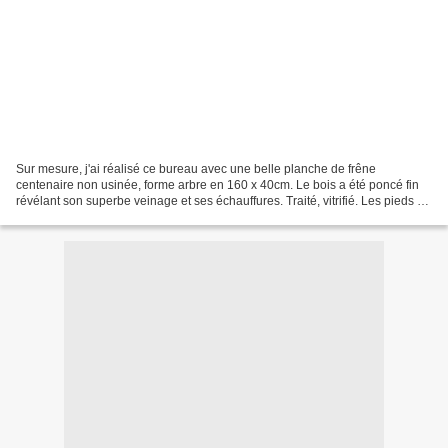
Sur mesure, j'ai réalisé ce bureau avec une belle planche de frêne
centenaire non usinée, forme arbre en 160 x 40cm. Le bois a été poncé fin
révélant son superbe veinage et ses échauffures. Traité, vitrifié. Les pieds en
forme luge ont été réalisés en...