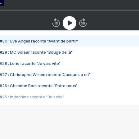
#30 : Eve Angeli raconte "Avant de partir"
#29 : MC Solaar raconte "Bouge de là"
28 : Lorie raconte "Je vais vite"
#27 : Christophe Willem raconte "Jacques a dit"
#26 : Chimène Badi raconte "Entre nous"
#25 : Indochine raconte "3e sexe"
#24 : Zaho raconte "C'est chelou"
#23 : Patrick Bruel raconte "Au café des délices"
#22 : Kyo raconte "Le chemin"