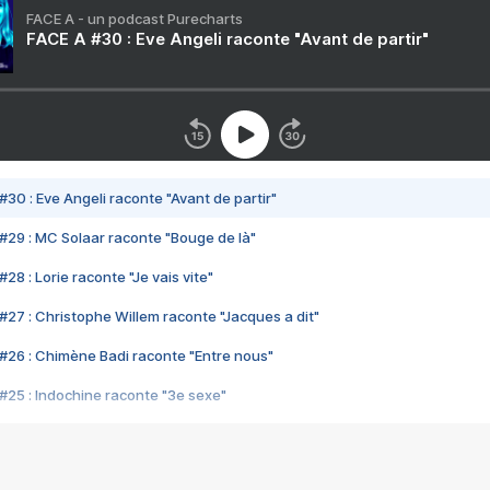
FACE A - un podcast Purecharts
FACE A #30 : Eve Angeli raconte "Avant de partir"
#30 : Eve Angeli raconte "Avant de partir"
#29 : MC Solaar raconte "Bouge de là"
28 : Lorie raconte "Je vais vite"
#27 : Christophe Willem raconte "Jacques a dit"
#26 : Chimène Badi raconte "Entre nous"
#25 : Indochine raconte "3e sexe"
#24 : Zaho raconte "C'est chelou"
#23 : Patrick Bruel raconte "Au café des délices"