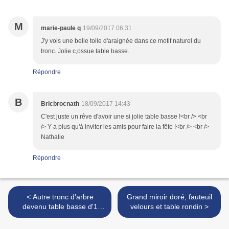
M
marie-paule q
19/09/2017 06:31
J'y vois une belle toile d'araignée dans ce motif naturel du
tronc. Jolie c,ossue table basse.
Répondre
B
Bricbrocnath
18/09/2017 14:43
C'est juste un rêve d'avoir une si jolie table basse !<br /> <br
/> Y a plus qu'à inviter les amis pour faire la fête !<br /> <br />
Nathalie
Répondre
< Autre tronc d'arbre
Grand miroir doré, fauteuil
devenu table basse d'1
velours et table rondin >
mètre