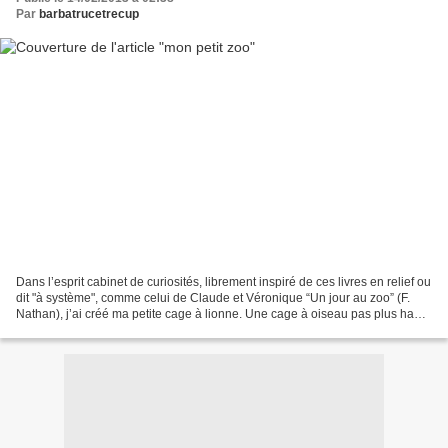
Par
barbatrucetrecup
Dans l’esprit cabinet de curiosités, librement inspiré de ces livres en relief ou
dit "à système", comme celui de Claude et Véronique “Un jour au zoo” (F.
Nathan), j’ai créé ma petite cage à lionne. Une cage à oiseau pas plus haute
que 10cm, chinée 1...