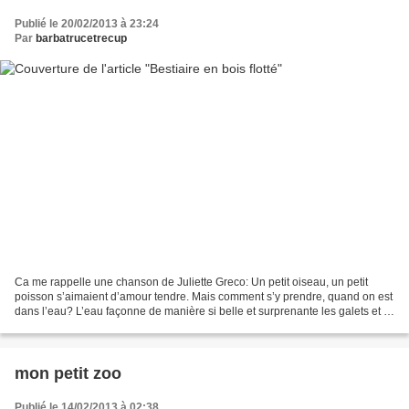
Publié le 20/02/2013 à 23:24
Par
barbatrucetrecup
Ca me rappelle une chanson de Juliette Greco: Un petit oiseau, un petit
poisson s’aimaient d’amour tendre. Mais comment s’y prendre, quand on est
dans l’eau? L’eau façonne de manière si belle et surprenante les galets et le
bois flotté que j’ai décidé...
mon petit zoo
Publié le 14/02/2013 à 02:38