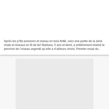
Après les p’tits poissons et oiseau en bois flotté, voici une partie de la série
chats et oiseaux en fil de fer! Barbara, 5 ans et demi, a entièrement réalisé le
perchoir de l’oiseau argenté qu’elle a d’ailleurs choisi. Premier essai du
cintre avec l’une...